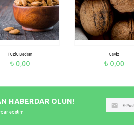
Tuzlu Badem
Ceviz
₺ 0,00
₺ 0,00
AN HABERDAR OLUN!
E-
posta
erdar edelim