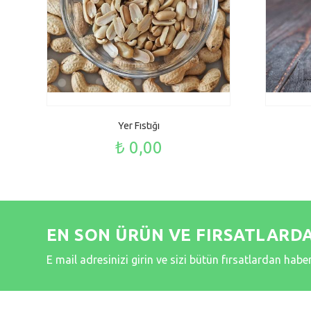
Yer Fıstığı
₺ 0,00
EN SON ÜRÜN VE FIRSATLARD
E mail adresinizi girin ve sizi bütün fırsatlardan hab