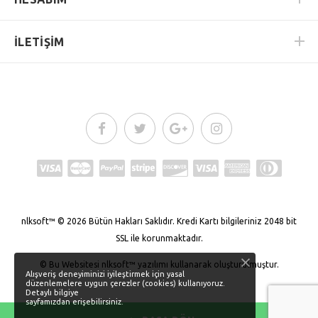
İLETİŞİM
nlksoft™
© 2026
Bütün Hakları Saklıdır.
Kredi Kartı bilgileriniz 2048 bit
SSL ile korunmaktadır.
© Bu Websitesi
nlksoft™
yazılımı kullanarak oluşturulmuştur.
Alışveriş deneyiminizi iyileştirmek için yasal
düzenlemelere uygun çerezler (cookies) kullanıyoruz.
Detaylı bilgiye
sayfamızdan erişebilirsiniz.