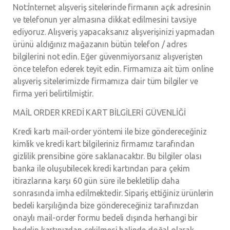
Not:İnternet alışveriş sitelerinde firmanın açık adresinin
ve telefonun yer almasına dikkat edilmesini tavsiye
ediyoruz. Alışveriş yapacaksanız alışverişinizi yapmadan
ürünü aldığınız mağazanın bütün telefon / adres
bilgilerini not edin. Eğer güvenmiyorsanız alışverişten
önce telefon ederek teyit edin. Firmamıza ait tüm online
alışveriş sitelerimizde firmamıza dair tüm bilgiler ve
firma yeri belirtilmiştir.
MAİL ORDER KREDİ KART BİLGİLERİ GÜVENLİĞİ
Kredi kartı mail-order yöntemi ile bize göndereceğiniz
kimlik ve kredi kart bilgileriniz firmamız tarafından
gizlilik prensibine göre saklanacaktır. Bu bilgiler olası
banka ile oluşubilecek kredi kartından para çekim
itirazlarına karşı 60 gün süre ile bekletilip daha
sonrasında imha edilmektedir. Sipariş ettiğiniz ürünlerin
bedeli karşılığında bize göndereceğiniz tarafınızdan
onaylı mail-order formu bedeli dışında herhangi bir
bedelin kartınızdan çekilmesi halinde doğal olarak