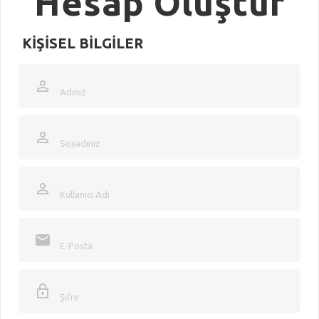
Hesap Oluştur
KIŞISEL BILGILER
Adınız
Soyadınız
Kullanıcı Adı
E-Posta
Şifre