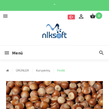
0
Menü
ÜRÜNLER
Kuruyemiş
Fındık